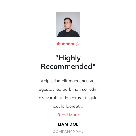
★
★
★
★
☆
"Highly
"B
Recommended"
Adipiscing elit maecenas vel
Adipis
egestas leo borbi non sollicdin
egestas
nisi vurabitur id lectus ut ligula
nisi vur
iaculis laoreet ...
Read More
LIAM DOE
COMPANY NAME